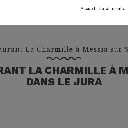
Accueil
La charmille
aurant La Charmille à Messia sur 
ANT LA CHARMILLE À 
DANS LE JURA