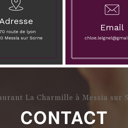
Adresse
Email
70 route de lyon
0 Messia sur Sorne
chloe.leignel@gmai
aurant La Charmille à Messia sur 
CONTACT